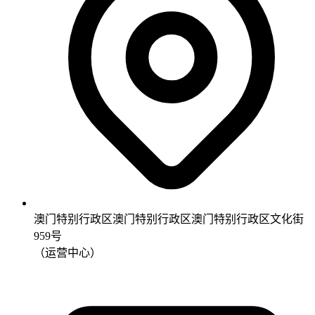
澳门特别行政区澳门特别行政区澳门特别行政区文化街
959号
（运营中心）