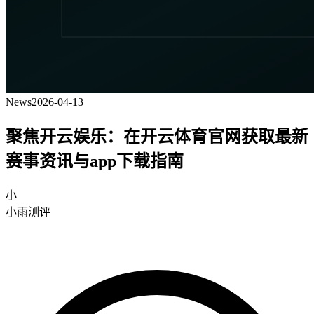
News
2026-04-13
聚焦开云娱乐：在开云体育官网获取最新
赛事资讯与app下载指南
小
小雨测评