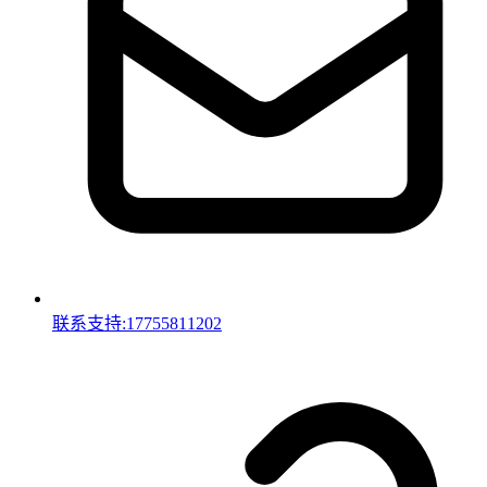
联系支持:17755811202