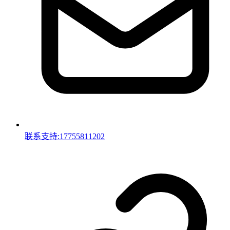
联系支持:17755811202