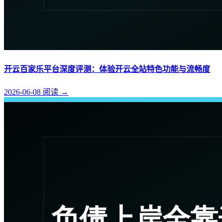
开云百家乐平台深度评测：体验开云全站特色功能与流畅度
2026-06-08
阅读
→