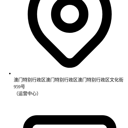
澳门特别行政区澳门特别行政区澳门特别行政区文化街
959号
（运营中心）