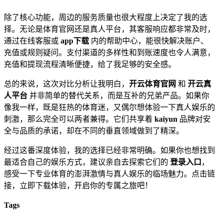
除了核心功能，周边的服务质量也很大程度上决定了我的选
择。无论是体育官网还是真人平台，其客服响应都非常及时，
通过在线客服或
app下载
内的帮助中心，能很快解决账户、
充值或规则疑问。支付渠道的多样性和到账速度也令人满意，
充值和提现流程清晰便捷，给了我足够的安全感。
总的来说，这次对比分析让我明白，
开云体育官网
和
开云真
人平台
并非简单的替代关系，而是互补的兄弟产品。如果你
像我一样，既是狂热的体育迷，又偶尔想体验一下真人娱乐的
刺激，那么完全可以两者兼得。它们共享着
kaiyun
品牌对安
全与品质的承诺，却在不同的垂直领域做到了精深。
经过这番深度体验，我的选择已经非常明确。如果你也想找到
最适合自己的娱乐方式，建议亲自去探索它们的
登录入口
，
感受一下专业体育的澎湃激情与真人娱乐的临场魅力。点击链
接，立即下载体验，开启你的专属之旅吧！
Tags