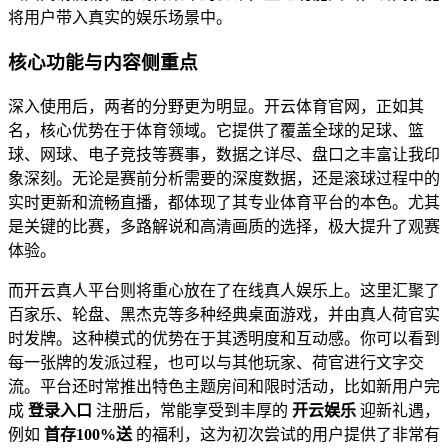
将用户带入真实的娱乐场景中。
核心功能与内容侧重点
深入使用后，两者的分野更为明显。开云体育官网，正如其
名，核心优势在于体育领域。它提供了覆盖全球的足球、篮
球、网球、电子竞技等赛事，数据之详尽、盘口之丰富让我印
象深刻。无论是赛前分析需要的深度数据，还是滚球过程中的
实时更新和流畅直播，都体现了其专业体育平台的本色。尤其
是关键的比赛，多路解说和高清画质的选择，极大提升了观赛
体验。
而开云真人平台则将重心放在了在线真人娱乐上。这里汇聚了
百家乐、轮盘、黑杰克等多种经典桌面游戏，并由真人荷官实
时发牌。这种模式的优势在于其透明度和互动感。你可以看到
每一张牌的发派过程，也可以与其他玩家、荷官进行文字交
流。平台还时常推出特色主题房间和限时活动，比如新用户完
成
登录入口
注册后，常能享受到丰厚的
开云娱乐
迎新礼遇，
例如
首存100%送
的福利，这为初次尝试的用户提供了非常有