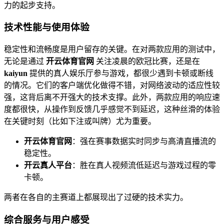
力的起步支持。
技术性能与使用体验
稳定性和流畅度是用户留存的关键。在对两款应用的测试中，
无论是通过
开云体育官网
关注凌晨的欧冠比赛，还是在
kaiyun
提供的真人娱乐厅参与游戏，都很少遇到卡顿或断线
的情况。它们的客户端优化做得不错，对网络波动的适应性较
强，这背后离不开强大的技术支撑。此外，两款应用的响应速
度都很快，从操作到反馈几乎感觉不到延迟，这种丝滑的体验
在关键时刻（比如下注或叫牌）尤为重要。
开云体育官网
：强在赛事数据实时同步与高清直播流的
稳定性。
开云真人平台
：胜在真人视频流低延迟与游戏过程的零
卡顿。
两者在各自的主赛道上都展现出了过硬的技术实力。
综合服务与用户感受