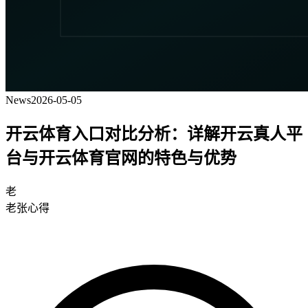
News
2026-05-05
开云体育入口对比分析：详解开云真人平
台与开云体育官网的特色与优势
老
老张心得