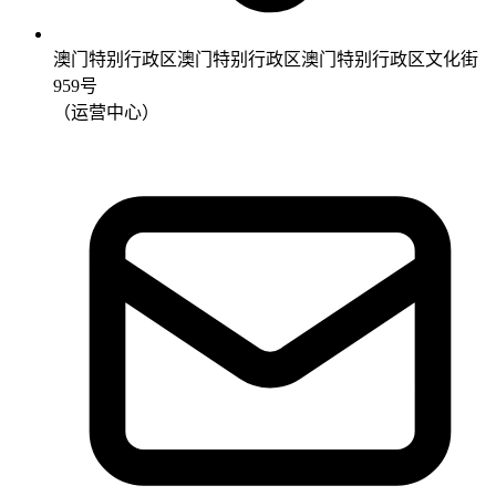
澳门特别行政区澳门特别行政区澳门特别行政区文化街
959号
（运营中心）