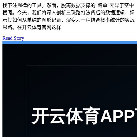
找下注规律的工具。然而，脱离数据支撑的“路单”无异于空中
楼阁。今天，我们将深入剖析三珠路打法背后的数据逻辑，揭
示其如何从单纯的图形记录，演变为一种结合概率统计的实战
思路。在开云体育官网这样
Read Story