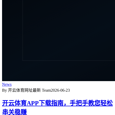
News
By 开云体育网址最新 Team
2026-06-23
开云体育APP下载指南，手把手教您轻松
串关稳赚