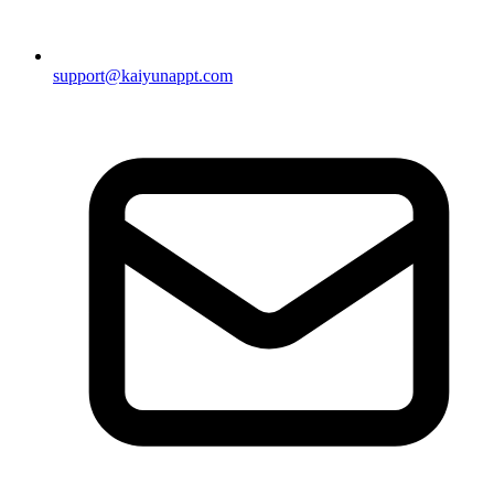
support@kaiyunappt.com