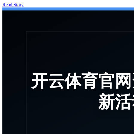
Read Story