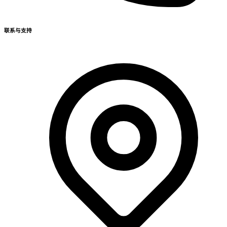
联系与支持