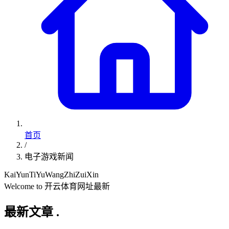
首页
/
电子游戏新闻
KaiYunTiYuWangZhiZuiXin
Welcome to 开云体育网址最新
最新文章
.