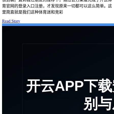
育官网的登录入口注册，才发现原来一切都可以这么简单。这
里简直就是我们这种体育迷和竞彩
Read Story