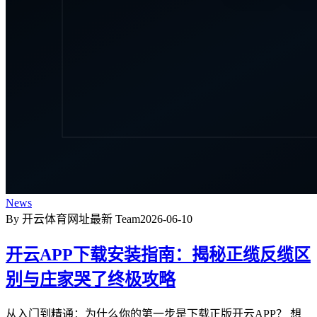
News
By 开云体育网址最新 Team
2026-06-10
开云APP下载安装指南：揭秘正缆反缆区
别与庄家哭了终极攻略
从入门到精通：为什么你的第一步是下载正版开云APP？ 想