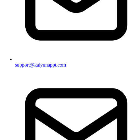
support@kaiyunappt.com