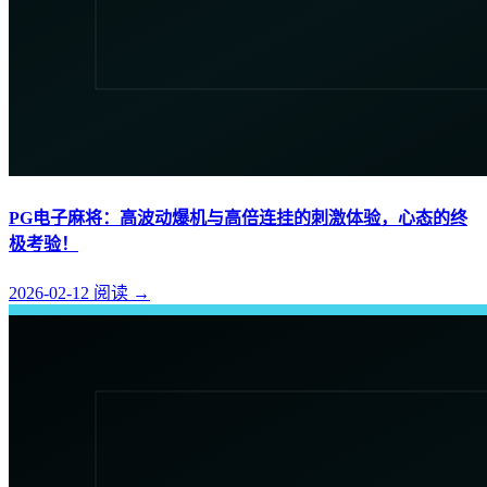
PG电子麻将：高波动爆机与高倍连挂的刺激体验，心态的终
极考验！
2026-02-12
阅读
→