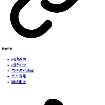
快速导航
网站首页
棋牌APP
电子游戏新闻
官方客服
网站地图