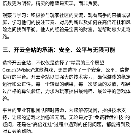
倍数更为明智。精灵的愿望是实现，而非贪婪。
观察与学习：积极参与玩家社区的交流，观看高手的直播或录
屏，学习他们的投注节奏、对局判断以及如何在高倍连挂和风
险之间找到平衡。他人的经验是宝贵的财富，能帮助您少走弯
路。
三、开云全站的承诺：安全、公平与无限可能
选择开云全站，不仅仅是选择了“精灵的三个愿望
Genie's3Wishes”这款游戏，更是选择了一个安全、公平、信誉
良好的平台。开云全站以其强大的技术实力，确保游戏的稳定
运行和公正性。每一个转盘的结果，每一次奖励的发放，都经
过严格的算法验证，力求为玩家提供最纯粹、最公平的游戏体
验。
平台的专业客服团队随时待命，为您解答疑问，提供技术支
持，让您的游戏之旅畅通无阻。无论是对于“免费转盘神技”的
疑问，还是在“高倍连挂”过程中遇到的任何问题，都能得到及
时有效的帮助。