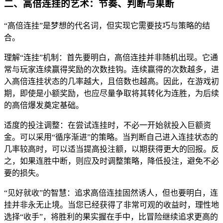
二、高倍连挂的艺术：节奏、判断与果断
“高倍连挂”是梦想的代名词，但实现它需要技巧与策略的结
合。
理解“连挂”机制：首先要明白，高倍连挂并非随机出现。它通
常与玩家连续赢得奖励的次数挂钩。连续赢得的次数越多，进
入高倍连挂状态的几率越大，且倍数也越高。因此，在游戏初
期，即使是小额奖励，也应尽量争取将其转化为连胜，为后续
的高倍爆发奠定基础。
适度的投注调整：在尝试连挂时，不必一开始就投入巨额资
金。可以采用“循序渐进”的策略。当判断自己进入连挂状态的
几率较高时，可以适当提高投注额，以期获得更大的回报。反
之，如果连胜中断，则应及时调整策略，降低投注，避免不必
要的损失。
“见好就收”的智慧：追求高倍连挂固然诱人，但也要明白，连
挂并非永无止境。当您已经获得了非常可观的收益时，理性地
选择“收手”，将胜利的果实握在手中，比冒险继续追求更高的