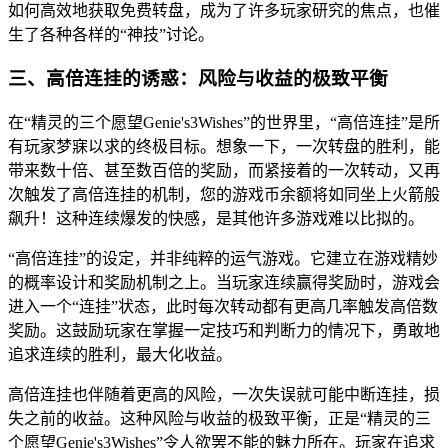
如何高效地获取免费转盘，成为了许多玩家研究的焦点，也催
生了各种各样的“神技”讨论。
三、高倍连挂的诱惑：风险与收益的极致平衡
在“精灵的三个愿望Genie's3Wishes”的世界里，“高倍连挂”是所
有玩家梦寐以求的终极目标。想象一下，一次转盘的胜利，能
带来数十倍、甚至数百倍的奖励，而紧接着的一次转动，又再
次触发了高倍连挂的机制，您的游戏币余额将如同坐上火箭般
飙升！这种连续爆发的快感，是其他许多游戏难以比拟的。
“高倍连挂”的设定，并非纯粹的运气游戏。它建立在游戏精妙
的概率设计和奖励机制之上。当玩家连续赢得奖励时，游戏会
进入一个“连挂”状态，此时每次转动都有更高几率触发高倍数
奖励。这鼓励玩家在掌握一定技巧和判断力的情况下，勇敢地
追求连续的胜利，最大化收益。
高倍连挂也伴随着更高的风险，一次失误就可能中断连挂，损
失之前的收益。这种风险与收益的极致平衡，正是“精灵的三
个愿望Genie's3Wishes”令人欲罢不能的魅力所在。玩家在追求